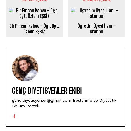
ÖNCEKI İÇERIK
SONRAKI İÇERIK
Bir Fincan Kahve – Ögr. Dyt.
Ögretim Üyesi İlanı –
Özlem EŞSİZ
İstanbul
GENÇ DIYETISYENLER EKIBI
genc.diyetisyenler@gmail.com Beslenme ve Diyetetik
Bölüm Portalı