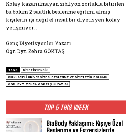
Kolay kazanılmayan zibilyon zorlukla bitirilen
bu bölüm 2 saatlik beslenme eğitimi almış
kişilerin işi değil el insaf bir diyetisyen kolay
yetişmiyor…
Genç Diyetisyenler Yazarı
Ögr. Dyt. Zehra GÖKTAŞ
TAGS
DIYETISYENCIK
KIRKLARELI ÜNIVERSITESI BESLENME VE DIYETETIK BÖLÜMÜ
ÖGR. DYT. ZEHRA GÖKTAŞ IN YAZISI
TOP 5 THIS WEEK
BiaBody Yaklaşımı: Kişiye Özel
Beslenme ve Egzersizlerde