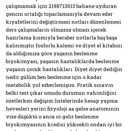
çalışmamak için 2198713013 bahane uyduran
gencin ortalığı toparlamasıyla devam eder
kıyafetlerini değiştirmesi notları düzenlemesi
ders çalışmaların olmazsa olmazı içecek
hazırlama kısmıyla beraber notlarla baş başa
kalınmıştır fosforlu kalemi ve diyet el kitabını
da aldığımıza göre yaşasın beslenme
biyokimyası, yaşasın hastalıklarda beslenme
yaşasın çocuk hastalıkları. Diyet diyet dediğin
nedir gülüm ben beslenme için o kadar
metabolik yol ezberlemişim. Pratik sınavın
belki test çıkar umudu durumun vahimliğini
özetlerken değişim listelerinde hesap yapma
hevesleri yerini fizyoloji aa gelse anatominin
vize düşüktü o anca cc gelir beslenme
biyokimyasının kredisi yüksekti ondan iyi bir