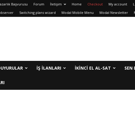
azarlık Başvurusu
Forum
İletişim
Home
Checkout
My account
L
observer
Switching plans wizard
Modal Mobile Menu
Modal Newsletter
DUYURULAR
İŞ İLANLARI
IKINCI EL AL-SAT
SEN 
RI