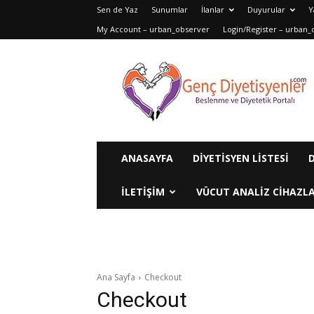
Sen de Yaz
Sunumlar
İlanlar
Duyurular
Y
My Account – urban_observer
Login/Register – urban_
Genç
Diyetisyenler
ANASAYFA
DIYETISYEN LISTESI
ILETIŞIM
VÜCUT ANALIZ CIHAZLA
Ana Sayfa
Checkout
Checkout