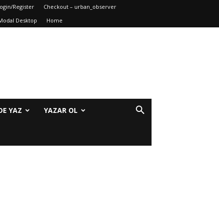
ogin/Register
Checkout – urban_observer
Modal Desktop
Home
DE YAZ
YAZAR OL