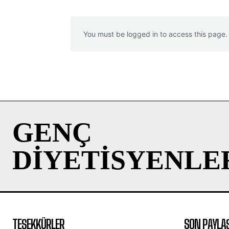
You must be logged in to access this page.
GENÇ
DIYETISYENLE
TEŞEKKÜRLER
SON PAYLA