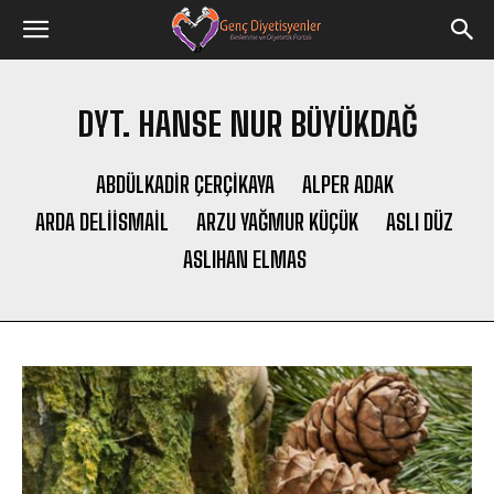
DYT. HANSE NUR BÜYÜKDAĞ
ABDÜLKADIR ÇERÇİKAYA
ALPER ADAK
ARDA DELIISMAIL
ARZU YAĞMUR KÜÇÜK
ASLI DÜZ
ASLIHAN ELMAS