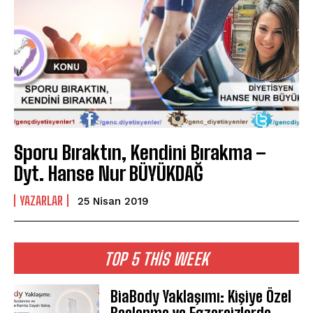
Sporu Bıraktın, Kendini Bırakma –
Dyt. Hanse Nur BÜYÜKDAĞ
YAZARLAR
25 Nisan 2019
TOP 5 THIS WEEK
BiaBody Yaklaşımı: Kişiye Özel