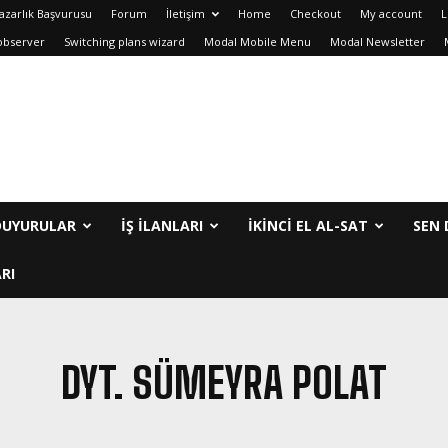
azarlık Başvurusu
Forum
İletişim
Home
Checkout
My account
L
observer
Switching plans wizard
Modal Mobile Menu
Modal Newsletter
DUYURULAR
İŞ İLANLARI
IKINCI EL AL-SAT
SEN 
RI
DYT. SÜMEYRA POLAT