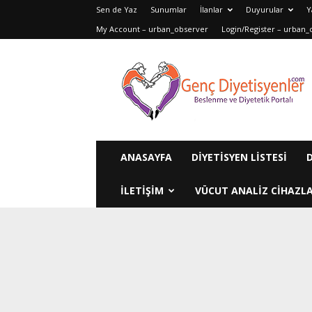
Sen de Yaz
Sunumlar
İlanlar
Duyurular
Y
My Account – urban_observer
Login/Register – urban_
Genç
Diyetisyenler
ANASAYFA
DIYETISYEN LISTESI
ILETIŞIM
VÜCUT ANALIZ CIHAZLA