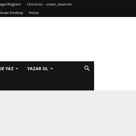
ogin/Register
Checkout – urban_observer
Modal Desktop
Home
DE YAZ
YAZAR OL