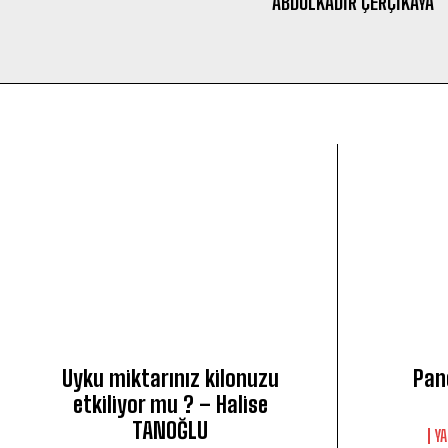
ABDÜLKADIR ÇERÇİKAYA
Uyku miktarınız kilonuzu
Pan
etkiliyor mu ? – Halise
TANOĞLU
Y