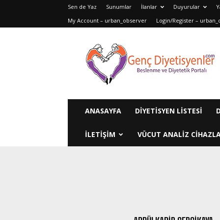
Sen de Yaz
Sunumlar
İlanlar
Duyurular
Y
My Account – urban_observer
Login/Register – urban_
Genç
Diyetisyenler
ANASAYFA
DIYETISYEN LISTESI
ILETIŞIM
VÜCUT ANALIZ CIHAZLA