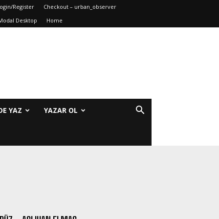
ogin/Register
Checkout – urban_observer
Modal Desktop
Home
DE YAZ
YAZAR OL