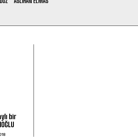
 DÜZ
ASLIHAN ELMAS
lı bir
ANOĞLU
018