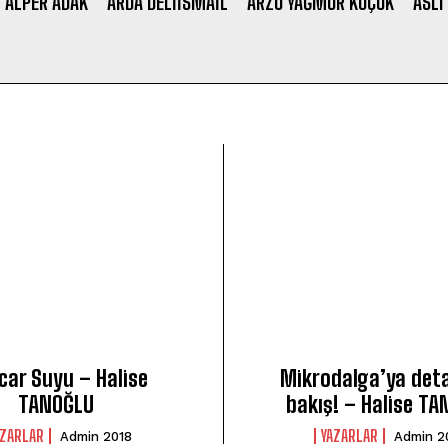
ALPER ADAK
ARDA DELIISMAIL
ARZU YAĞMUR KÜÇÜK
ASLI
car Suyu – Halise
Mikrodalga’ya detay
TANOĞLU
bakış! – Halise T
AZARLAR
YAZARLAR
Admin 2018
Admin 2