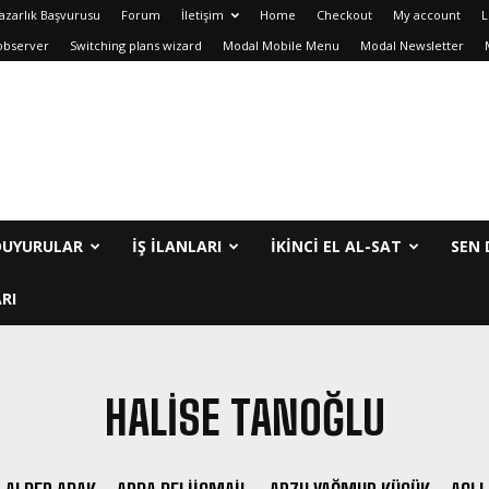
azarlık Başvurusu
Forum
İletişim
Home
Checkout
My account
L
observer
Switching plans wizard
Modal Mobile Menu
Modal Newsletter
DUYURULAR
İŞ İLANLARI
IKINCI EL AL-SAT
SEN 
RI
HALISE TANOĞLU