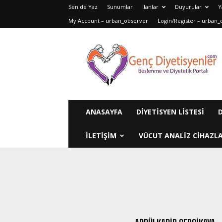
Sen de Yaz
Sunumlar
İlanlar
Duyurular
Y
My Account – urban_observer
Login/Register – urban_
Genç
Diyetisyenler
ANASAYFA
DIYETISYEN LISTESI
ILETIŞIM
VÜCUT ANALIZ CIHAZLA