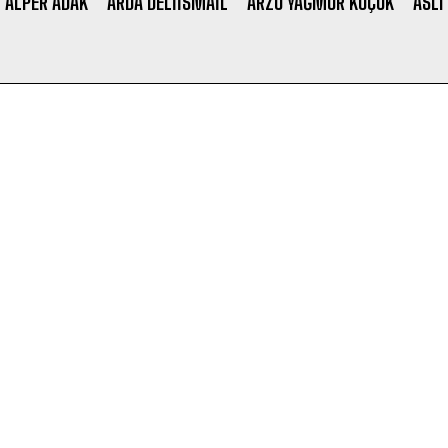
ALPER ADAK
ARDA DELIISMAIL
ARZU YAĞMUR KÜÇÜK
ASLI