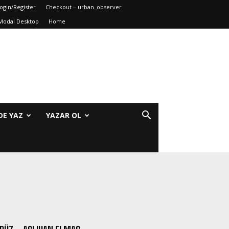
ogin/Register
Checkout – urban_observer
Modal Desktop
Home
DE YAZ
YAZAR OL