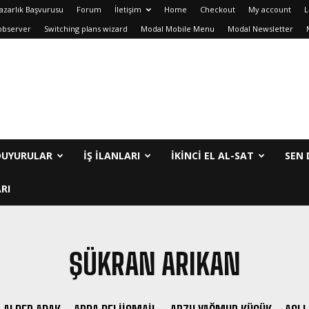
azarlık Başvurusu
Forum
İletişim
Home
Checkout
My account
L
observer
Switching plans wizard
Modal Mobile Menu
Modal Newsletter
DUYURULAR
İŞ İLANLARI
IKINCI EL AL-SAT
SEN 
RI
ŞÜKRAN ARIKAN