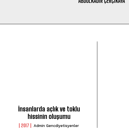
ABDÜLKADIR ÇERÇİKAYA
İnsanlarda açlık ve toklu
hissinin oluşumu
2017
Admin Gencdiyetisyenler