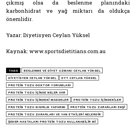
çıkmış olsa da beslenme planındaki
karbonhidrat ve yağ miktarı da oldukça
önemlidir.
Yazar: Diyetisyen Ceylan Yüksel
Kaynak: www.sportsdietitians.com.au
TAGS
BESLENME VE DIYET UZMANI CEYLAN YÜKSEL
DIYETISYEN CEYLAN YÜKSEL
DYT CEYLAN YÜKSEL
PROTEIN TOZU DOKTOR YORUMLARI
PROTEIN TOZU IÇINDE NELER VAR
PROTEIN TOZU IÇINDEKI MADDELER
PROTEIN TOZU IÇINDEKILER
PROTEIN TOZU KISIRLIK YAPARMI
PROTEIN TOZU ZARARLARI EKŞI
PROTEIN TOZU ZARARLARI VE YAN ETKILERI NELERDIR
ŞEKER HASTALARI PROTEIN TOZU KULLANABILIR MI