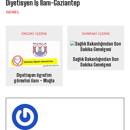
Diyetisyen İş İlanı-Gaziantep
GENEL
ÖNCEKI İÇERIK
SONRAKI İÇERIK
Sağlık Bakanlığından Son
Dakika Genelgesi
Diyetisyen ögretim
görevlisi ilanı – Muğla