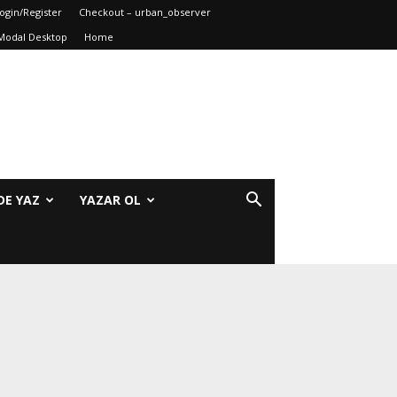
ogin/Register
Checkout – urban_observer
Modal Desktop
Home
DE YAZ
YAZAR OL