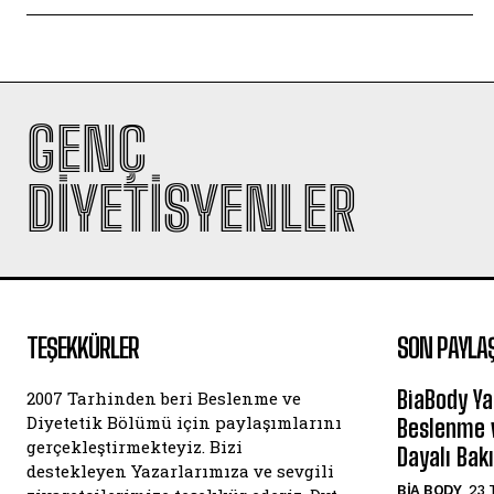
GENÇ
DIYETISYENLER
TEŞEKKÜRLER
SON PAYLA
BiaBody Ya
2007 Tarhinden beri Beslenme ve
Diyetetik Bölümü için paylaşımlarını
Beslenme v
gerçekleştirmekteyiz. Bizi
Dayalı Bak
destekleyen Yazarlarımıza ve sevgili
BIA BODY
23 