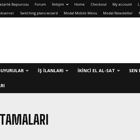
azarlık Başvurusu
Forum
İletişim
Home
Checkout
My account
L
observer
Switching plans wizard
Modal Mobile Menu
Modal Newsletter
DUYURULAR
İŞ İLANLARI
IKINCI EL AL-SAT
SEN 
RI
ATAMALARI