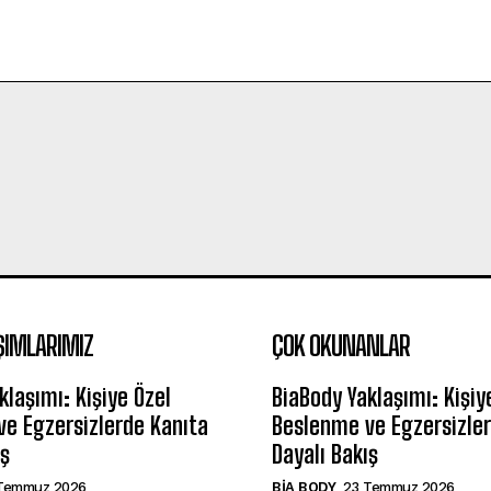
ŞIMLARIMIZ
ÇOK OKUNANLAR
klaşımı: Kişiye Özel
BiaBody Yaklaşımı: Kişiy
e Egzersizlerde Kanıta
Beslenme ve Egzersizler
ış
Dayalı Bakış
Temmuz 2026
BIA BODY
23 Temmuz 2026