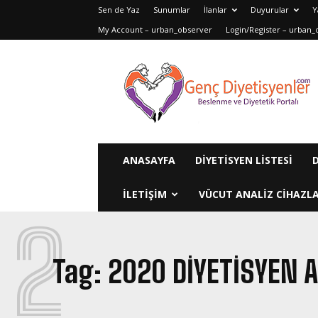
Sen de Yaz
Sunumlar
İlanlar
Duyurular
Y
My Account – urban_observer
Login/Register – urban_
Genç
Diyetisyenler
ANASAYFA
DIYETISYEN LISTESI
ILETIŞIM
VÜCUT ANALIZ CIHAZLA
2
Tag:
2020 DIYETISYEN 