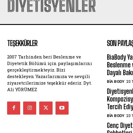
DIYETISYENLER
TEŞEKKÜRLER
SON PAYLA
BiaBody Ya
2007 Tarhinden beri Beslenme ve
Diyetetik Bölümü için paylaşımlarını
Beslenme v
gerçekleştirmekteyiz. Bizi
Dayalı Bak
destekleyen Yazarlarımıza ve sevgili
BIA BODY
23 
ziyaretcilerimize teşekkür ederiz. Dyt.
Ali YÖRÜMEZ
Diyetisyen
Kompozisyo
Tercih Edi
BIA BODY
23 
Genç Diyeti