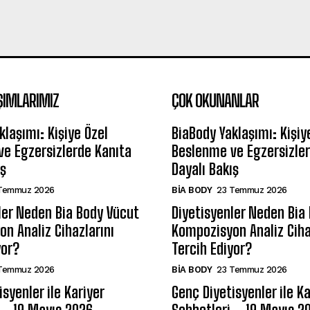
ŞIMLARIMIZ
ÇOK OKUNANLAR
klaşımı: Kişiye Özel
BiaBody Yaklaşımı: Kişiy
e Egzersizlerde Kanıta
Beslenme ve Egzersizler
ış
Dayalı Bakış
Temmuz 2026
BIA BODY
23 Temmuz 2026
ler Neden Bia Body Vücut
Diyetisyenler Neden Bia
n Analiz Cihazlarını
Kompozisyon Analiz Ciha
yor?
Tercih Ediyor?
Temmuz 2026
BIA BODY
23 Temmuz 2026
syenler ile Kariyer
Genç Diyetisyenler ile Ka