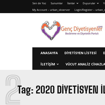
Sen de Yaz
Sunumlar
İlanlar
Duyurular
Y
My Account – urban_observer
Login/Register – urban_
Genç
Diyetisyenler
ANASAYFA
DIYETISYEN LISTESI
ILETIŞIM
VÜCUT ANALIZ CIHAZLA
2
Tag:
2020 DIYETISYEN I