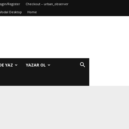
ogin/Register
Checkout – urban_observer
Modal Desktop
Home
DE YAZ
YAZAR OL