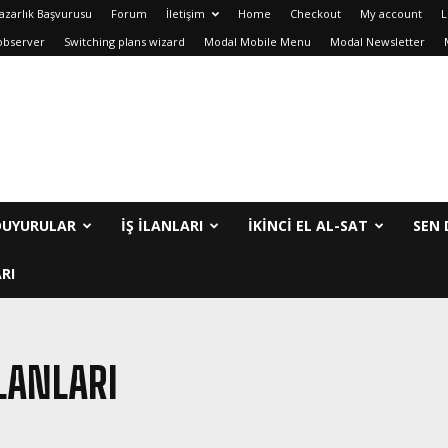
azarlık Başvurusu
Forum
İletişim
Home
Checkout
My account
L
observer
Switching plans wizard
Modal Mobile Menu
Modal Newsletter
DUYURULAR
İŞ İLANLARI
IKINCI EL AL-SAT
SEN 
RI
LANLARI