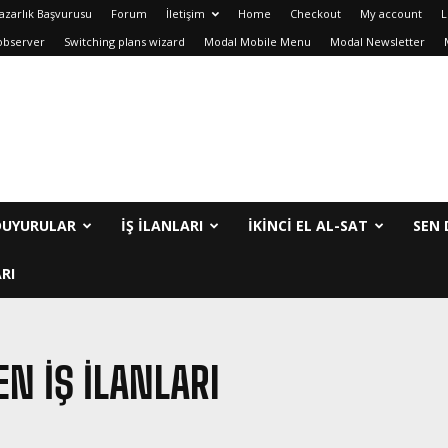
azarlık Başvurusu
Forum
İletişim
Home
Checkout
My account
L
observer
Switching plans wizard
Modal Mobile Menu
Modal Newsletter
DUYURULAR
İŞ İLANLARI
IKINCI EL AL-SAT
SEN 
RI
EN IŞ ILANLARI