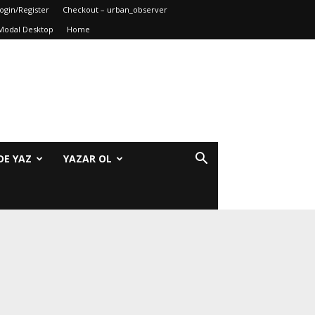
ogin/Register
Checkout – urban_observer
Modal Desktop
Home
DE YAZ
YAZAR OL