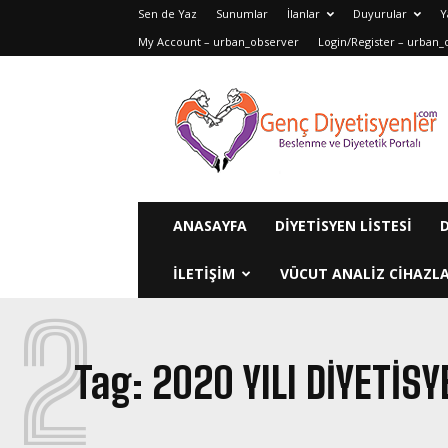
Sen de Yaz
Sunumlar
İlanlar
Duyurular
Y
My Account – urban_observer
Login/Register – urban_
Genç
Diyetisyenler
ANASAYFA
DIYETISYEN LISTESI
ILETIŞIM
VÜCUT ANALIZ CIHAZLA
2
Tag:
2020 YILI DIYETISY