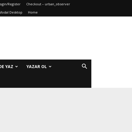
ogin/Register
Checkout – urban_observer
Modal Desktop
Home
DE YAZ
YAZAR OL