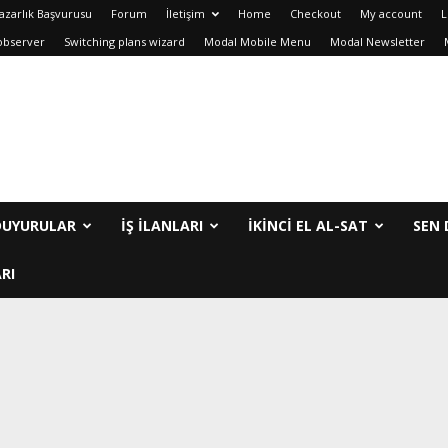
azarlık Başvurusu
Forum
İletişim
Home
Checkout
My account
L
observer
Switching plans wizard
Modal Mobile Menu
Modal Newsletter
DUYURULAR
İŞ İLANLARI
IKINCI EL AL-SAT
SEN 
RI