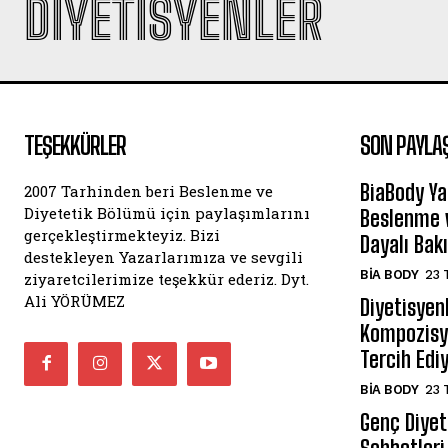
DIYETISYENLER
TEŞEKKÜRLER
SON PAYLA
BiaBody Ya
2007 Tarhinden beri Beslenme ve
Diyetetik Bölümü için paylaşımlarını
Beslenme v
gerçekleştirmekteyiz. Bizi
Dayalı Bak
destekleyen Yazarlarımıza ve sevgili
BIA BODY
23 
ziyaretcilerimize teşekkür ederiz. Dyt.
Ali YÖRÜMEZ
Diyetisyen
Kompozisyo
Tercih Edi
BIA BODY
23 
Genç Diyeti