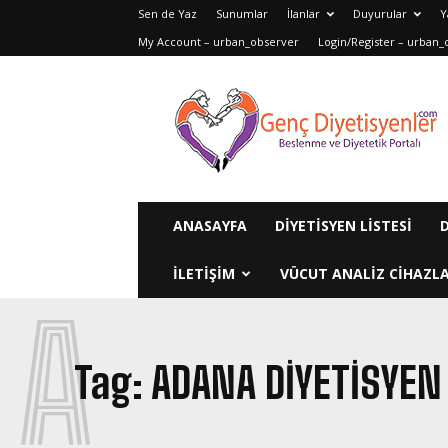
Sen de Yaz
Sunumlar
İlanlar
Duyurular
Y
My Account – urban_observer
Login/Register – urban_
Genç
Diyetisyenler
ANASAYFA
DIYETISYEN LISTESI
ILETIŞIM
VÜCUT ANALIZ CIHAZLA
A
Tag:
ADANA DIYETISYEN