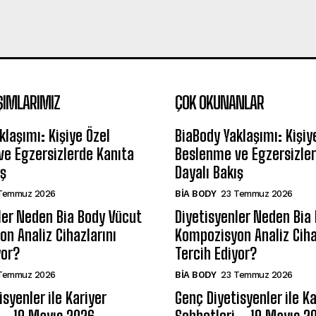
ŞIMLARIMIZ
ÇOK OKUNANLAR
klaşımı: Kişiye Özel
BiaBody Yaklaşımı: Kişiy
e Egzersizlerde Kanıta
Beslenme ve Egzersizler
ış
Dayalı Bakış
Temmuz 2026
BIA BODY
23 Temmuz 2026
ler Neden Bia Body Vücut
Diyetisyenler Neden Bia
n Analiz Cihazlarını
Kompozisyon Analiz Ciha
yor?
Tercih Ediyor?
Temmuz 2026
BIA BODY
23 Temmuz 2026
syenler ile Kariyer
Genç Diyetisyenler ile Ka