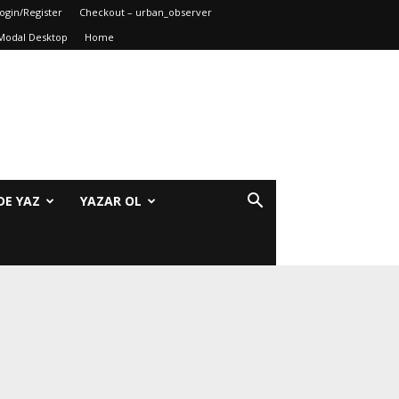
ogin/Register
Checkout – urban_observer
Modal Desktop
Home
DE YAZ
YAZAR OL