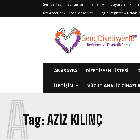
Sen de Yaz
Sunumlar
İlanlar
Duyurular
Y
My Account – urban_observer
Login/Register – urban_
Genç
Diyetisyenler
ANASAYFA
DIYETISYEN LISTESI
ILETIŞIM
VÜCUT ANALIZ CIHAZLA
A
Tag:
AZİZ KILINÇ