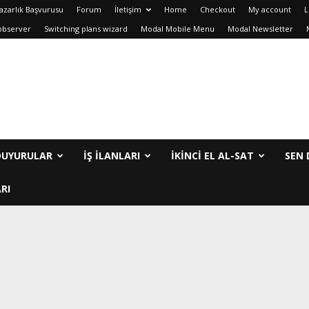
azarlık Başvurusu
Forum
İletişim
Home
Checkout
My account
L
observer
Switching plans wizard
Modal Mobile Menu
Modal Newsletter
DUYURULAR
İŞ İLANLARI
IKINCI EL AL-SAT
SEN 
RI