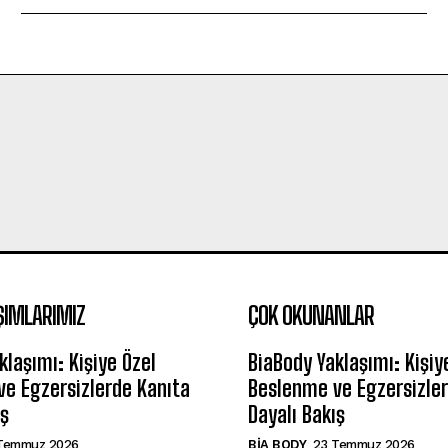
ŞIMLARIMIZ
ÇOK OKUNANLAR
klaşımı: Kişiye Özel
BiaBody Yaklaşımı: Kişiy
e Egzersizlerde Kanıta
Beslenme ve Egzersizler
ış
Dayalı Bakış
Temmuz 2026
BIA BODY
23 Temmuz 2026