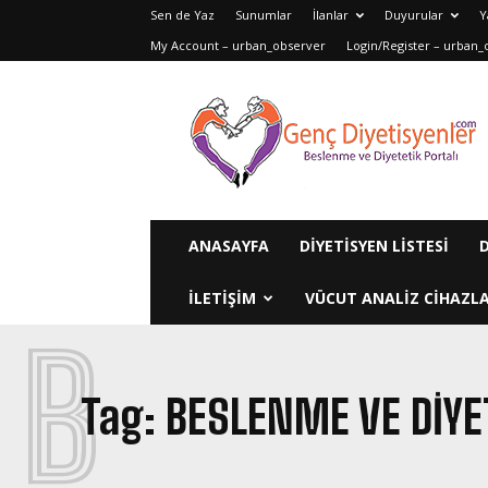
Sen de Yaz
Sunumlar
İlanlar
Duyurular
Y
My Account – urban_observer
Login/Register – urban_
Genç
Diyetisyenler
ANASAYFA
DIYETISYEN LISTESI
ILETIŞIM
VÜCUT ANALIZ CIHAZLA
B
Tag:
BESLENME VE DIY