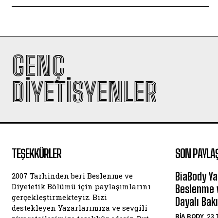
GENÇ
DIYETISYENLER
TEŞEKKÜRLER
SON PAYLA
BiaBody Ya
2007 Tarhinden beri Beslenme ve
Diyetetik Bölümü için paylaşımlarını
Beslenme v
gerçekleştirmekteyiz. Bizi
Dayalı Bak
destekleyen Yazarlarımıza ve sevgili
BIA BODY
23 