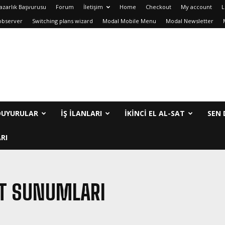
azarlık Başvurusu
Forum
İletişim
Home
Checkout
My account
L
observer
Switching plans wizard
Modal Mobile Menu
Modal Newsletter
DUYURULAR
İŞ İLANLARI
IKINCI EL AL-SAT
SEN 
RI
ET SUNUMLARI