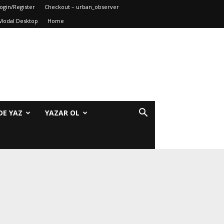
ogin/Register
Checkout – urban_observer
Modal Desktop
Home
DE YAZ
YAZAR OL