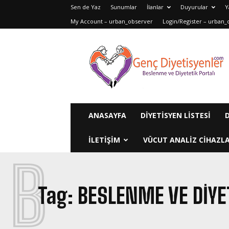
Sen de Yaz
Sunumlar
İlanlar
Duyurular
Y
My Account – urban_observer
Login/Register – urban_
Genç
Diyetisyenler
ANASAYFA
DIYETISYEN LISTESI
ILETIŞIM
VÜCUT ANALIZ CIHAZLA
B
Tag:
BESLENME VE DIYE