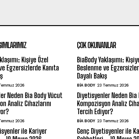
ŞIMLARIMIZ
ÇOK OKUNANLAR
klaşımı: Kişiye Özel
BiaBody Yaklaşımı: Kişiy
e Egzersizlerde Kanıta
Beslenme ve Egzersizler
ış
Dayalı Bakış
Temmuz 2026
BIA BODY
23 Temmuz 2026
ler Neden Bia Body Vücut
Diyetisyenler Neden Bia
n Analiz Cihazlarını
Kompozisyon Analiz Ciha
yor?
Tercih Ediyor?
Temmuz 2026
BIA BODY
23 Temmuz 2026
syenler ile Kariyer
Genç Diyetisyenler ile Ka