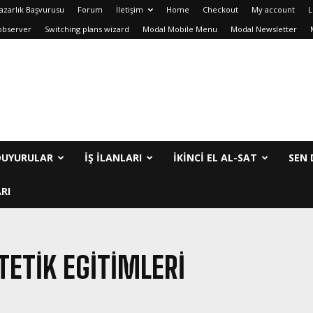
azarlık Başvurusu
Forum
İletişim
Home
Checkout
My account
L
observer
Switching plans wizard
Modal Mobile Menu
Modal Newsletter
DUYURULAR
İŞ İLANLARI
IKINCI EL AL-SAT
SEN 
RI
TETIK EGITIMLERI