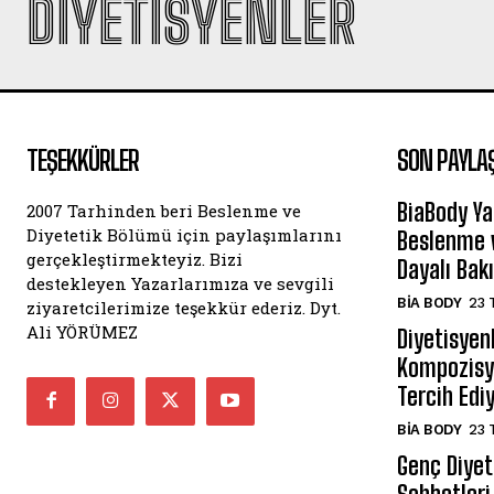
DIYETISYENLER
TEŞEKKÜRLER
SON PAYLA
BiaBody Ya
2007 Tarhinden beri Beslenme ve
Diyetetik Bölümü için paylaşımlarını
Beslenme v
gerçekleştirmekteyiz. Bizi
Dayalı Bak
destekleyen Yazarlarımıza ve sevgili
BIA BODY
23 
ziyaretcilerimize teşekkür ederiz. Dyt.
Ali YÖRÜMEZ
Diyetisyen
Kompozisyo
Tercih Edi
BIA BODY
23 
Genç Diyeti