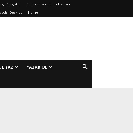
ogin/Register
Checkout – urban_observer
Modal Desktop
Home
DE YAZ
YAZAR OL