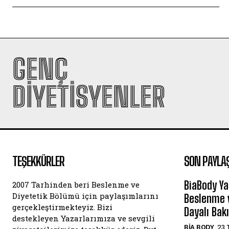
GENÇ
DIYETISYENLER
TEŞEKKÜRLER
SON PAYLA
BiaBody Ya
2007 Tarhinden beri Beslenme ve
Diyetetik Bölümü için paylaşımlarını
Beslenme v
gerçekleştirmekteyiz. Bizi
Dayalı Bak
destekleyen Yazarlarımıza ve sevgili
BIA BODY
23 