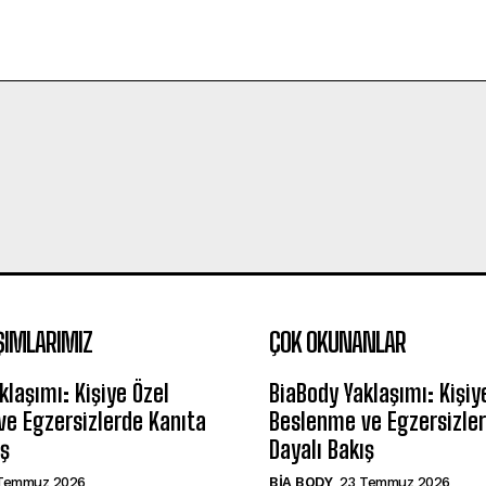
ŞIMLARIMIZ
ÇOK OKUNANLAR
klaşımı: Kişiye Özel
BiaBody Yaklaşımı: Kişiy
e Egzersizlerde Kanıta
Beslenme ve Egzersizler
ış
Dayalı Bakış
Temmuz 2026
BIA BODY
23 Temmuz 2026