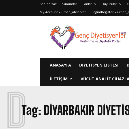
Sen de Yaz
Sunumlar
İlanlar
Duyurular
Y
My Account – urban_observer
Login/Register – urban_
Genç
Diyetisyenler
ANASAYFA
DIYETISYEN LISTESI
ILETIŞIM
VÜCUT ANALIZ CIHAZLA
D
Tag:
DIYARBAKIR DIYETI