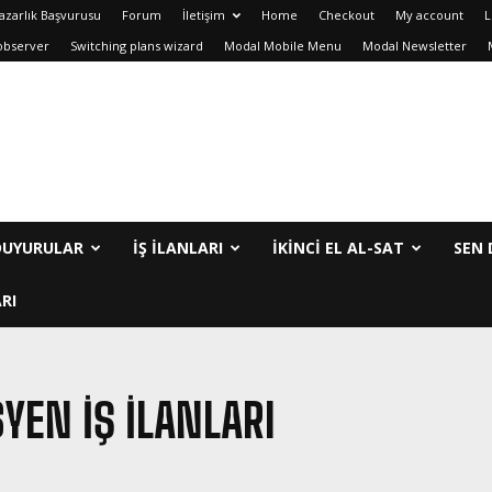
azarlık Başvurusu
Forum
İletişim
Home
Checkout
My account
L
observer
Switching plans wizard
Modal Mobile Menu
Modal Newsletter
DUYURULAR
İŞ İLANLARI
IKINCI EL AL-SAT
SEN 
RI
SYEN IŞ ILANLARI