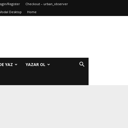
ogin/Register
Checkout – urban_observer
Modal Desktop
Home
DE YAZ
YAZAR OL