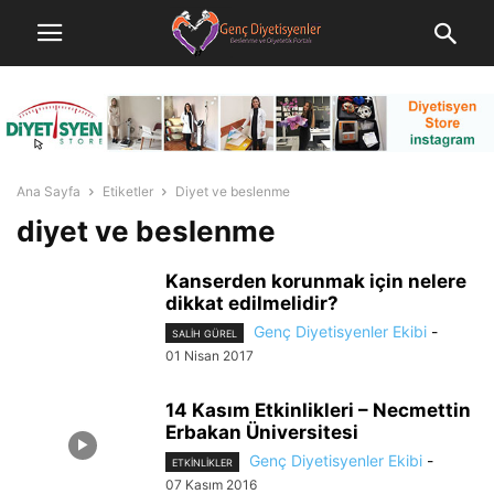
Ana Sayfa
Etiketler
Diyet ve beslenme
diyet ve beslenme
Kanserden korunmak için nelere
dikkat edilmelidir?
Genç Diyetisyenler Ekibi
-
SALIH GÜREL
01 Nisan 2017
14 Kasım Etkinlikleri – Necmettin
Erbakan Üniversitesi
Genç Diyetisyenler Ekibi
-
ETKINLIKLER
07 Kasım 2016