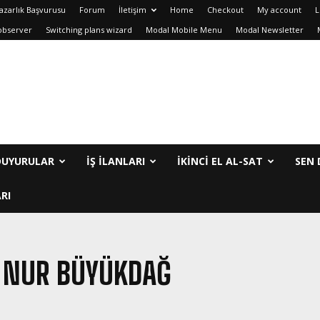
azarlık Başvurusu
Forum
İletişim
Home
Checkout
My account
L
observer
Switching plans wizard
Modal Mobile Menu
Modal Newsletter
DUYURULAR
İŞ İLANLARI
IKINCI EL AL-SAT
SEN 
RI
 NUR BÜYÜKDAĞ