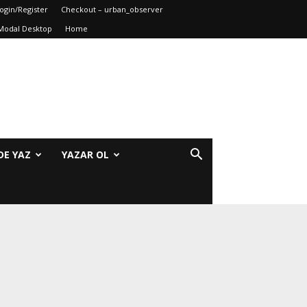
ogin/Register
Checkout – urban_observer
Modal Desktop
Home
DE YAZ
YAZAR OL