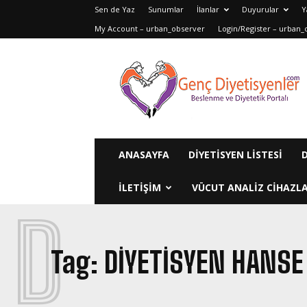
Sen de Yaz
Sunumlar
İlanlar
Duyurular
Y
My Account – urban_observer
Login/Register – urban_
Genç
Diyetisyenler
ANASAYFA
DIYETISYEN LISTESI
ILETIŞIM
VÜCUT ANALIZ CIHAZLA
D
Tag:
DIYETISYEN HANSE