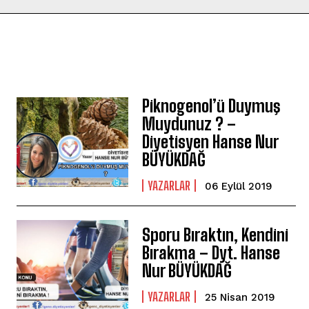
Piknogenol’ü Duymuş
Muydunuz ? –
Diyetisyen Hanse Nur
BÜYÜKDAĞ
YAZARLAR
06 Eylül 2019
Sporu Bıraktın, Kendini
Bırakma – Dyt. Hanse
Nur BÜYÜKDAĞ
YAZARLAR
25 Nisan 2019