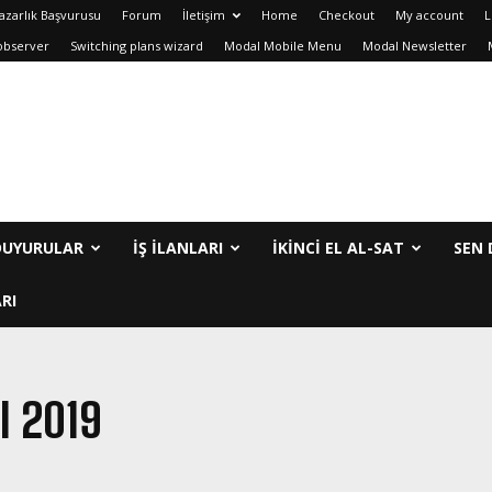
azarlık Başvurusu
Forum
İletişim
Home
Checkout
My account
L
observer
Switching plans wizard
Modal Mobile Menu
Modal Newsletter
DUYURULAR
İŞ İLANLARI
IKINCI EL AL-SAT
SEN 
RI
I 2019