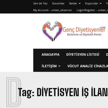
Sen de Yaz
Sunumlar
İlanlar
Duyurular
Y
My Account – urban_observer
Login/Register – urban_
Genç
Diyetisyenler
ANASAYFA
DIYETISYEN LISTESI
ILETIŞIM
VÜCUT ANALIZ CIHAZLA
D
Tag:
DIYETISYEN IŞ ILAN