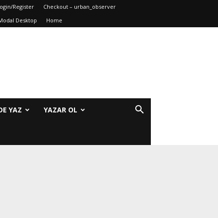
ogin/Register
Checkout – urban_observer
Modal Desktop
Home
DE YAZ
YAZAR OL