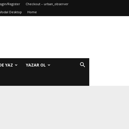
ogin/Register
Checkout – urban_observer
Modal Desktop
Home
DE YAZ
YAZAR OL