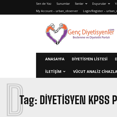
Sen de Yaz
Sunumlar
İlanlar
Duyurular
Y
My Account – urban_observer
Login/Register – urban_
Genç
Diyetisyenler
ANASAYFA
DIYETISYEN LISTESI
ILETIŞIM
VÜCUT ANALIZ CIHAZLA
D
Tag:
DIYETISYEN KPSS 