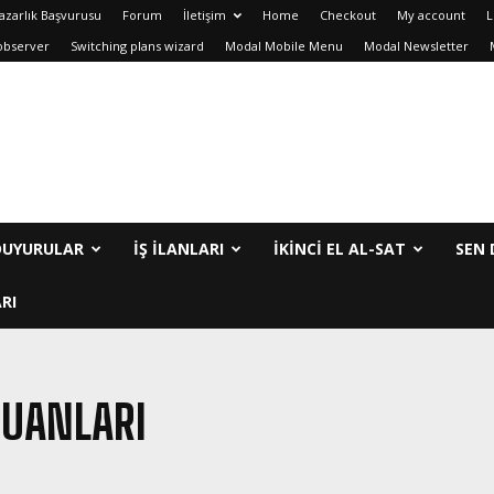
azarlık Başvurusu
Forum
İletişim
Home
Checkout
My account
L
observer
Switching plans wizard
Modal Mobile Menu
Modal Newsletter
DUYURULAR
İŞ İLANLARI
IKINCI EL AL-SAT
SEN 
RI
PUANLARI