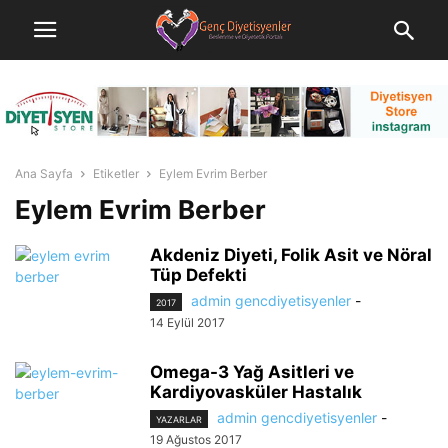
Ana Sayfa
Etiketler
Eylem Evrim Berber
Eylem Evrim Berber
Akdeniz Diyeti, Folik Asit ve Nöral
Tüp Defekti
admin gencdiyetisyenler
-
2017
14 Eylül 2017
Omega-3 Yağ Asitleri ve
Kardiyovasküler Hastalık
admin gencdiyetisyenler
-
YAZARLAR
19 Ağustos 2017