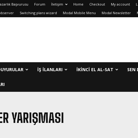
azarlık Başvurusu
Forum
İletişim
Home
Checkout
My account
L
observer
Switching plans wizard
Modal Mobile Menu
Modal Newsletter
DUYURULAR
İŞ İLANLARI
IKINCI EL AL-SAT
SEN 
RI
ER YARIŞMASI