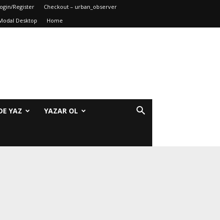
ogin/Register
Checkout – urban_observer
Modal Desktop
Home
DE YAZ
YAZAR OL