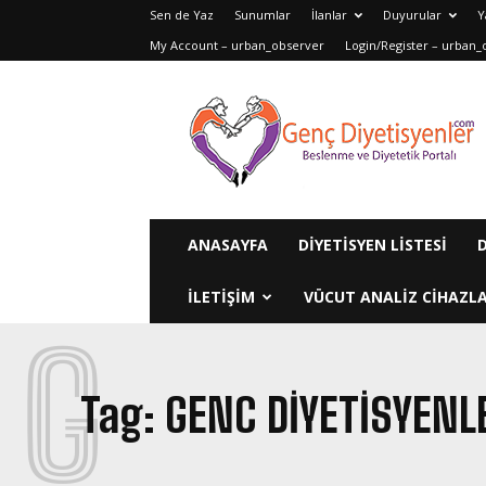
Sen de Yaz
Sunumlar
İlanlar
Duyurular
Y
My Account – urban_observer
Login/Register – urban_
Genç
Diyetisyenler
ANASAYFA
DIYETISYEN LISTESI
ILETIŞIM
VÜCUT ANALIZ CIHAZLA
G
Tag:
GENC DIYETISYENL