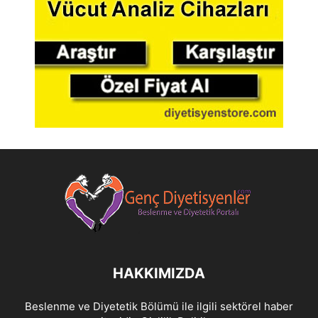
HAKKIMIZDA
Beslenme ve Diyetetik Bölümü ile ilgili sektörel haber