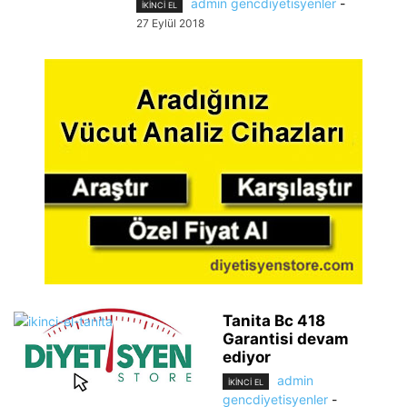
admin gencdiyetisyenler
-
İKINCI EL
27 Eylül 2018
Tanita Bc 418
Garantisi devam
ediyor
admin
İKINCI EL
gencdiyetisyenler
-