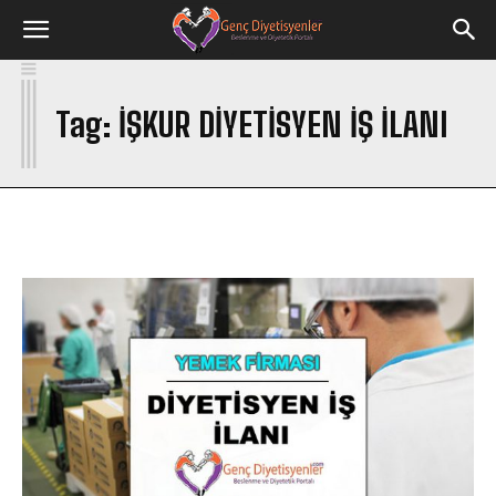
I
Tag:
IŞKUR DIYETISYEN IŞ ILANI