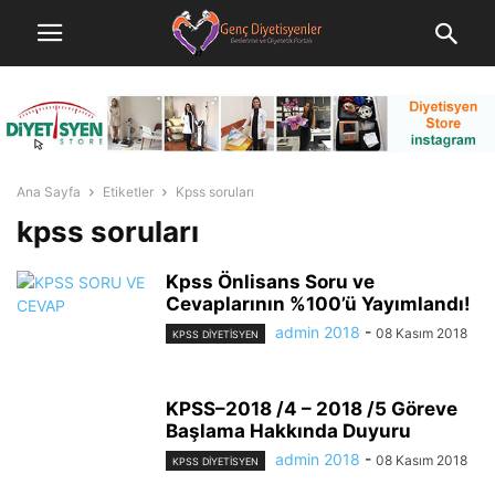
Ana Sayfa
Etiketler
Kpss soruları
kpss soruları
Kpss Önlisans Soru ve
Cevaplarının %100’ü Yayımlandı!
admin 2018
-
08 Kasım 2018
KPSS DIYETISYEN
KPSS–2018 /4 – 2018 /5 Göreve
Başlama Hakkında Duyuru
admin 2018
-
08 Kasım 2018
KPSS DIYETISYEN