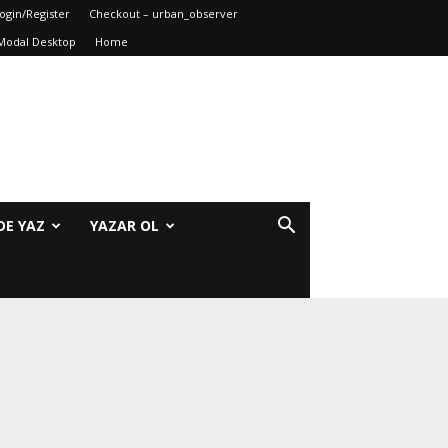
ogin/Register
Checkout – urban_observer
Modal Desktop
Home
DE YAZ
YAZAR OL