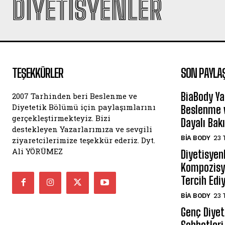
DIYETISYENLER
TEŞEKKÜRLER
SON PAYLA
BiaBody Ya
2007 Tarhinden beri Beslenme ve
Diyetetik Bölümü için paylaşımlarını
Beslenme v
gerçekleştirmekteyiz. Bizi
Dayalı Bak
destekleyen Yazarlarımıza ve sevgili
BIA BODY
23 
ziyaretcilerimize teşekkür ederiz. Dyt.
Ali YÖRÜMEZ
Diyetisyen
Kompozisyo
Tercih Edi
BIA BODY
23 
Genç Diyeti