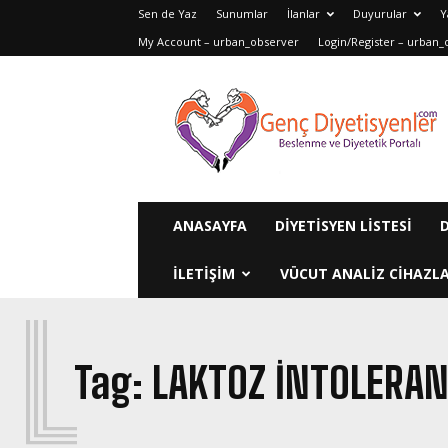
Sen de Yaz
Sunumlar
İlanlar
Duyurular
Y
My Account – urban_observer
Login/Register – urban_
Genç
Diyetisyenler
ANASAYFA
DIYETISYEN LISTESI
ILETIŞIM
VÜCUT ANALIZ CIHAZLA
L
Tag:
LAKTOZ INTOLERAN