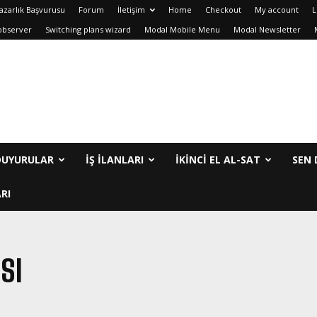
azarlık Başvurusu
Forum
İletişim
Home
Checkout
My account
L
observer
Switching plans wizard
Modal Mobile Menu
Modal Newsletter
DUYURULAR
İŞ İLANLARI
IKINCI EL AL-SAT
SEN 
RI
SI