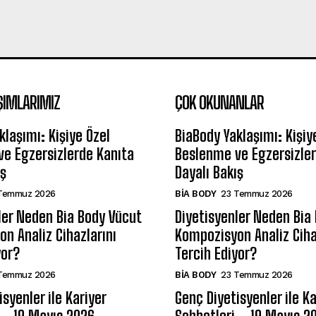
ŞIMLARIMIZ
ÇOK OKUNANLAR
klaşımı: Kişiye Özel
BiaBody Yaklaşımı: Kişiy
e Egzersizlerde Kanıta
Beslenme ve Egzersizler
ış
Dayalı Bakış
Temmuz 2026
BIA BODY
23 Temmuz 2026
ler Neden Bia Body Vücut
Diyetisyenler Neden Bia
n Analiz Cihazlarını
Kompozisyon Analiz Ciha
yor?
Tercih Ediyor?
Temmuz 2026
BIA BODY
23 Temmuz 2026
syenler ile Kariyer
Genç Diyetisyenler ile Ka