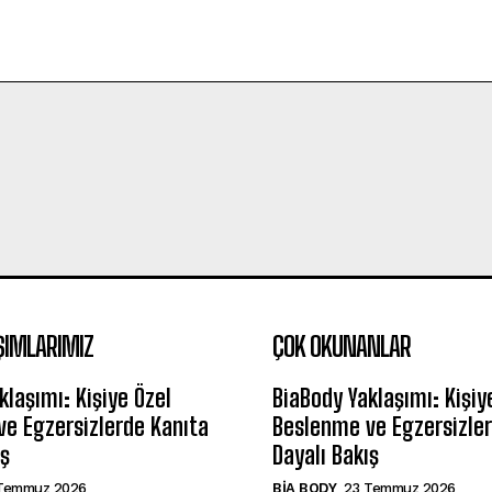
ŞIMLARIMIZ
ÇOK OKUNANLAR
klaşımı: Kişiye Özel
BiaBody Yaklaşımı: Kişiy
e Egzersizlerde Kanıta
Beslenme ve Egzersizler
ış
Dayalı Bakış
Temmuz 2026
BIA BODY
23 Temmuz 2026