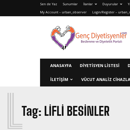
Sen de Yaz
Sunumlar
İlanlar
Duyurular
Y
My Account – urban_observer
Login/Register – urban_
Genç
Diyetisyenler
ANASAYFA
DIYETISYEN LISTESI
ILETIŞIM
VÜCUT ANALIZ CIHAZLA
L
Tag:
LIFLI BESINLER