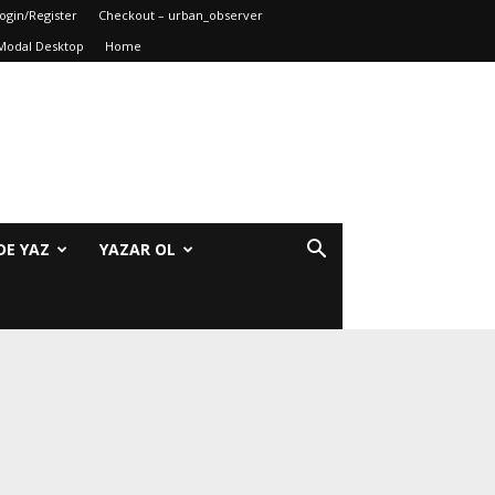
ogin/Register
Checkout – urban_observer
Modal Desktop
Home
DE YAZ
YAZAR OL