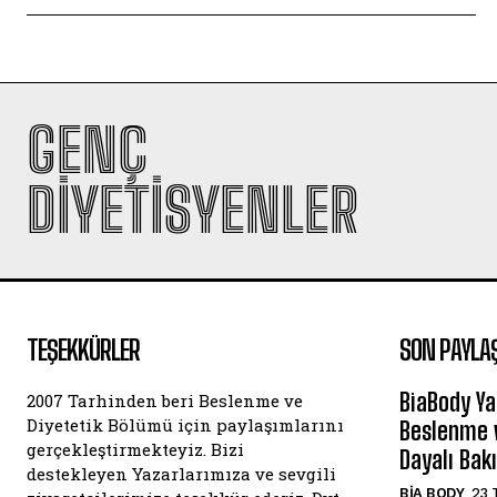
GENÇ
DIYETISYENLER
TEŞEKKÜRLER
SON PAYLA
BiaBody Ya
2007 Tarhinden beri Beslenme ve
Diyetetik Bölümü için paylaşımlarını
Beslenme v
gerçekleştirmekteyiz. Bizi
Dayalı Bak
destekleyen Yazarlarımıza ve sevgili
BIA BODY
23 