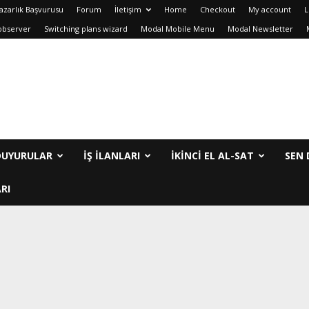
azarlık Başvurusu
Forum
İletişim
Home
Checkout
My account
L
observer
Switching plans wizard
Modal Mobile Menu
Modal Newsletter
DUYURULAR
İŞ İLANLARI
IKINCI EL AL-SAT
SEN 
RI