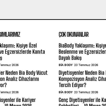
ŞIMLARIMIZ
ÇOK OKUNANLAR
klaşımı: Kişiye Özel
BiaBody Yaklaşımı: Kişiy
e Egzersizlerde Kanıta
Beslenme ve Egzersizler
ış
Dayalı Bakış
Temmuz 2026
BIA BODY
23 Temmuz 2026
ler Neden Bia Body Vücut
Diyetisyenler Neden Bia
n Analiz Cihazlarını
Kompozisyon Analiz Ciha
yor?
Tercih Ediyor?
Temmuz 2026
BIA BODY
23 Temmuz 2026
syenler ile Kariyer
Genç Diyetisyenler ile Ka