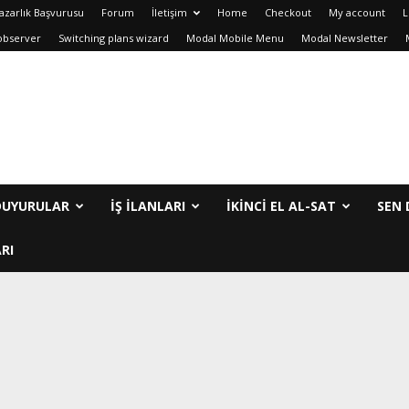
azarlık Başvurusu
Forum
İletişim
Home
Checkout
My account
L
observer
Switching plans wizard
Modal Mobile Menu
Modal Newsletter
DUYURULAR
İŞ İLANLARI
IKINCI EL AL-SAT
SEN 
RI