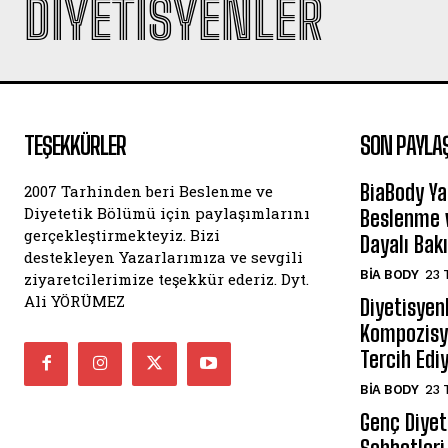
DIYETISYENLER
TEŞEKKÜRLER
SON PAYLA
BiaBody Ya
2007 Tarhinden beri Beslenme ve
Diyetetik Bölümü için paylaşımlarını
Beslenme v
gerçekleştirmekteyiz. Bizi
Dayalı Bak
destekleyen Yazarlarımıza ve sevgili
BIA BODY
23 
ziyaretcilerimize teşekkür ederiz. Dyt.
Ali YÖRÜMEZ
Diyetisyen
Kompozisyo
Tercih Edi
BIA BODY
23 
Genç Diyeti