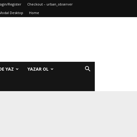
ogin/Register
Checkout – urban_observer
Modal Desktop
Home
DE YAZ
YAZAR OL