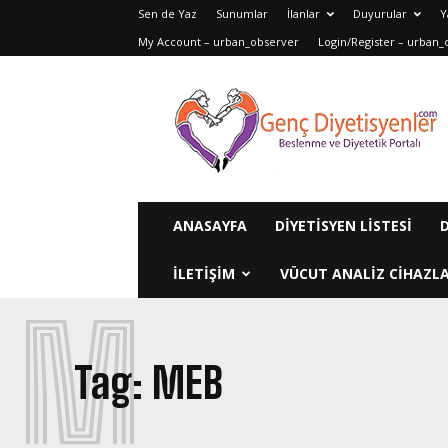
Sen de Yaz
Sunumlar
İlanlar
Duyurular
Y
My Account – urban_observer
Login/Register – urban_
Genç
Diyetisyenler
ANASAYFA
DIYETISYEN LISTESI
ILETIŞIM
VÜCUT ANALIZ CIHAZLA
M
Tag:
MEB