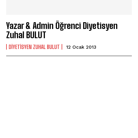
Yazar & Admin Öğrenci Diyetisyen
Zuhal BULUT
DIYETISYEN ZUHAL BULUT
12 Ocak 2013