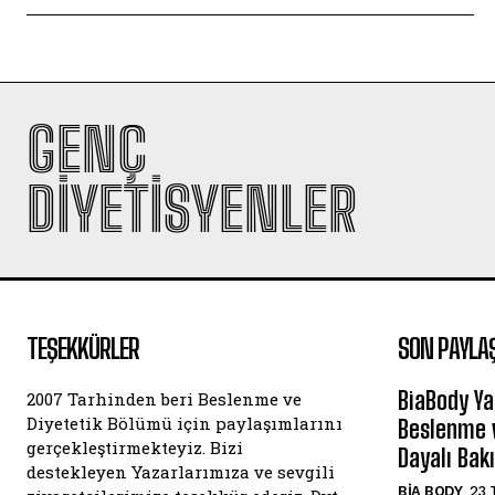
GENÇ
DIYETISYENLER
TEŞEKKÜRLER
SON PAYLA
BiaBody Ya
2007 Tarhinden beri Beslenme ve
Diyetetik Bölümü için paylaşımlarını
Beslenme v
gerçekleştirmekteyiz. Bizi
Dayalı Bak
destekleyen Yazarlarımıza ve sevgili
BIA BODY
23 