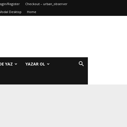
ogin/Register
Checkout – urban_observer
Modal Desktop
Home
DE YAZ
YAZAR OL