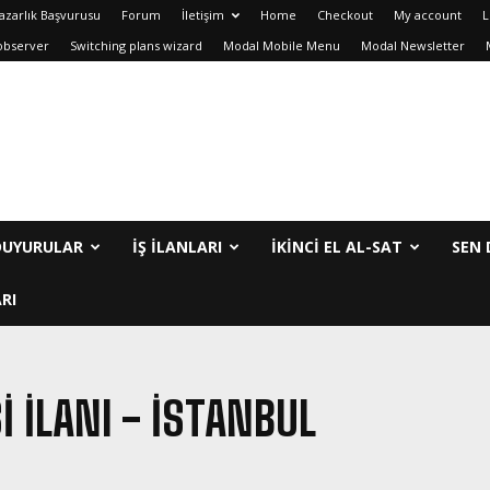
azarlık Başvurusu
Forum
İletişim
Home
Checkout
My account
L
observer
Switching plans wizard
Modal Mobile Menu
Modal Newsletter
DUYURULAR
İŞ İLANLARI
IKINCI EL AL-SAT
SEN 
RI
 İLANI - İSTANBUL