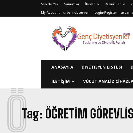
Sen de Yaz
Sunumlar
İlanlar
Duyurular
Y
My Account – urban_observer
Login/Register – urban_
Genç
Diyetisyenler
ANASAYFA
DIYETISYEN LISTESI
ILETIŞIM
VÜCUT ANALIZ CIHAZLA
Ö
Tag:
ÖĞRETIM GÖREVLISI