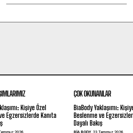
ŞIMLARIMIZ
ÇOK OKUNANLAR
klaşımı: Kişiye Özel
BiaBody Yaklaşımı: Kişiy
e Egzersizlerde Kanıta
Beslenme ve Egzersizler
ış
Dayalı Bakış
Temmuz 2026
BIA BODY
23 Temmuz 2026