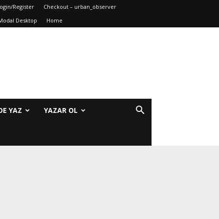
ogin/Register
Checkout – urban_observer
Modal Desktop
Home
DE YAZ
YAZAR OL