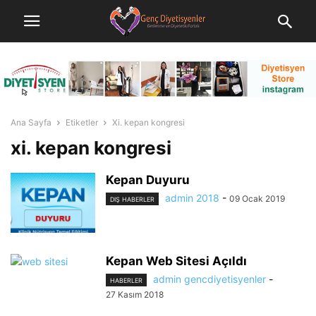
Ana Sayfa
Etiketler
Xi. kepan kongresi
xi. kepan kongresi
Kepan Duyuru
admin 2018
-
09 Ocak 2019
DIŞ HABERLER
Kepan Web Sitesi Açıldı
admin gencdiyetisyenler
-
HABERLER
27 Kasım 2018