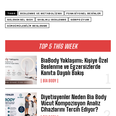
TAGS
BESLENME VE METABOLIZMA
FONKSIYONEL BESINLER
GELENEKSEL GIDA
SAGLIKLI BESLENME
SEMPOZYUM
SÜRDÜRÜLEBILIR BESLENME
TOP 5 THIS WEEK
BiaBody Yaklaşımı: Kişiye Özel
Beslenme ve Egzersizlerde
Kanıta Dayalı Bakış
BIA BODY
Diyetisyenler Neden Bia Body
Vücut Kompozisyon Analiz
Cihazlarını Tercih Ediyor?