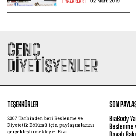
YAZARLAR
02 Mart 2019
GENÇ
DIYETISYENLER
TEŞEKKÜRLER
SON PAYLA
BiaBody Ya
2007 Tarhinden beri Beslenme ve
Diyetetik Bölümü için paylaşımlarını
Beslenme v
gerçekleştirmekteyiz. Bizi
Dayalı Bak