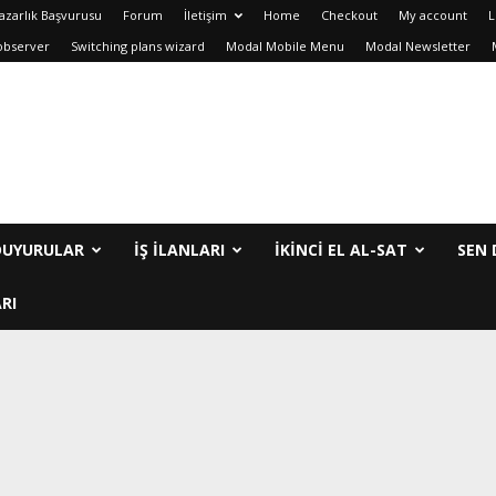
azarlık Başvurusu
Forum
İletişim
Home
Checkout
My account
L
observer
Switching plans wizard
Modal Mobile Menu
Modal Newsletter
DUYURULAR
İŞ İLANLARI
IKINCI EL AL-SAT
SEN 
RI