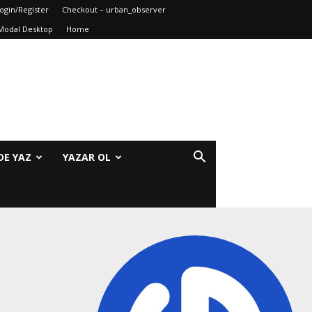
ogin/Register
Checkout – urban_observer
Modal Desktop
Home
DE YAZ
YAZAR OL