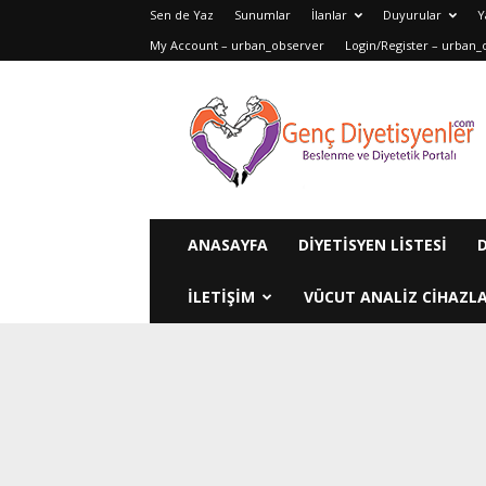
Sen de Yaz
Sunumlar
İlanlar
Duyurular
Y
My Account – urban_observer
Login/Register – urban_
Genç
Diyetisyenler
ANASAYFA
DIYETISYEN LISTESI
ILETIŞIM
VÜCUT ANALIZ CIHAZLA