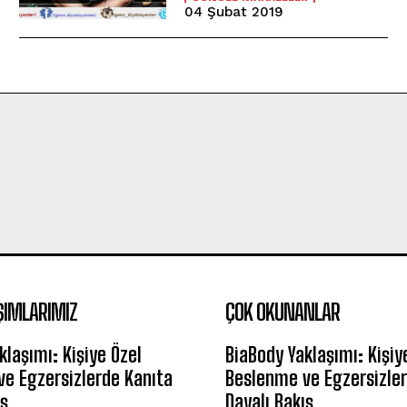
04 Şubat 2019
ŞIMLARIMIZ
ÇOK OKUNANLAR
klaşımı: Kişiye Özel
BiaBody Yaklaşımı: Kişiy
e Egzersizlerde Kanıta
Beslenme ve Egzersizler
ış
Dayalı Bakış