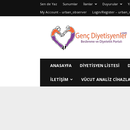
Sen de Yaz
Sunumlar
İlanlar
Duyurular
Y
My Account – urban_observer
Login/Register – urban_
Genç
Diyetisyenler
ANASAYFA
DIYETISYEN LISTESI
ILETIŞIM
VÜCUT ANALIZ CIHAZLA