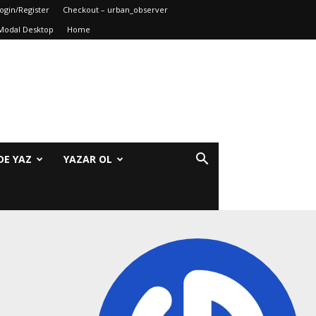
ogin/Register
Checkout – urban_observer
Modal Desktop
Home
DE YAZ
YAZAR OL