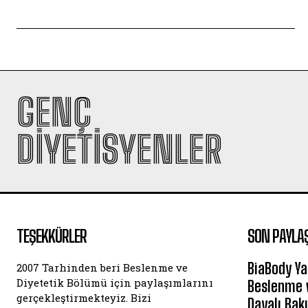
GENÇ
DIYETISYENLER
TEŞEKKÜRLER
SON PAYLA
BiaBody Ya
2007 Tarhinden beri Beslenme ve
Diyetetik Bölümü için paylaşımlarını
Beslenme v
gerçekleştirmekteyiz. Bizi
Dayalı Bak