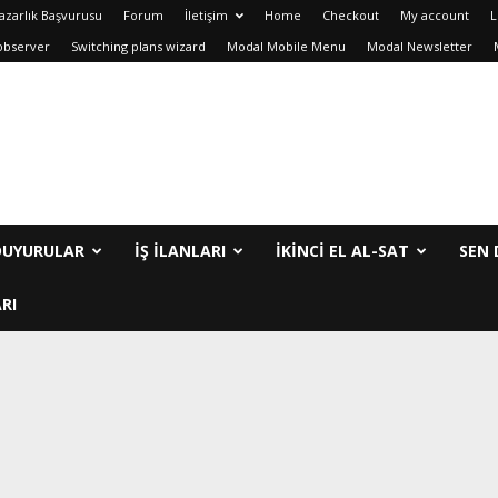
azarlık Başvurusu
Forum
İletişim
Home
Checkout
My account
L
observer
Switching plans wizard
Modal Mobile Menu
Modal Newsletter
DUYURULAR
İŞ İLANLARI
IKINCI EL AL-SAT
SEN 
RI