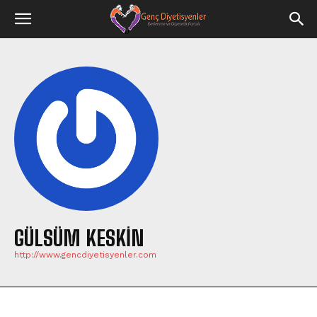
GÜLSÜM KESKİN
http://www.gencdiyetisyenler.com