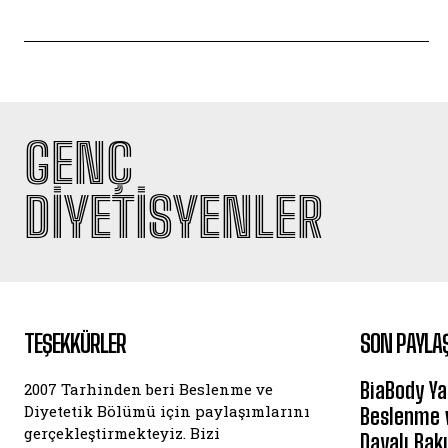
GENÇ
DIYETISYENLER
TEŞEKKÜRLER
SON PAYLA
BiaBody Ya
2007 Tarhinden beri Beslenme ve
Diyetetik Bölümü için paylaşımlarını
Beslenme v
gerçekleştirmekteyiz. Bizi
Dayalı Bak