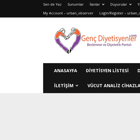
Sen de Yaz
Sunumlar
İlanlar
Duyurular
Y
My Account – urban_observer
Login/Register – urban_
Genç
Diyetisyenler
ANASAYFA
DIYETISYEN LISTESI
ILETIŞIM
VÜCUT ANALIZ CIHAZLA