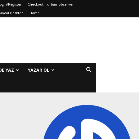
ogin/Register
Checkout – urban_observer
Modal Desktop
Home
DE YAZ
YAZAR OL