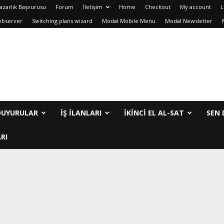
azarlık Başvurusu
Forum
İletişim
Home
Checkout
My account
L
observer
Switching plans wizard
Modal Mobile Menu
Modal Newsletter
DUYURULAR
İŞ İLANLARI
IKINCI EL AL-SAT
SEN 
RI