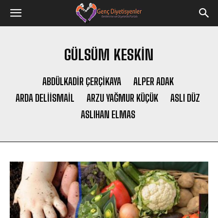
GÜLSÜM KESKİN
ABDÜLKADIR ÇERÇİKAYA
ALPER ADAK
ARDA DELIISMAIL
ARZU YAĞMUR KÜÇÜK
ASLI DÜZ
ASLIHAN ELMAS