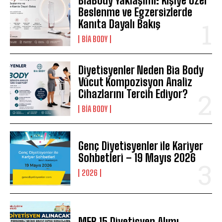
BiaBody Yaklaşımı: Kişiye Özel
Beslenme ve Egzersizlerde
Kanıta Dayalı Bakış
BIA BODY
Diyetisyenler Neden Bia Body
Vücut Kompozisyon Analiz
Cihazlarını Tercih Ediyor?
BIA BODY
Genç Diyetisyenler ile Kariyer
Sohbetleri – 19 Mayıs 2026
2026
MEB 15 Diyetisyen Alımı