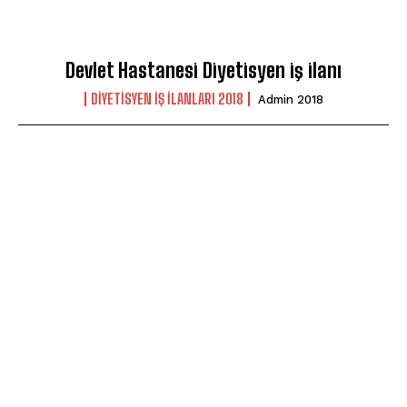
Devlet Hastanesi Diyetisyen iş ilanı
DIYETISYEN IŞ ILANLARI 2018
Admin 2018