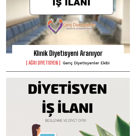
Klinik Diyetisyeni Aranıyor
AĞRI DIYETISYEN
Genç Diyetisyenler Ekibi