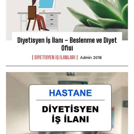
Diyetisyen İş İlanı – Beslenme ve Diyet
Ofisi
DIYETISYEN IŞ ILANLARI
Admin 2018