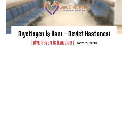
Diyetisyen İş İlanı – Devlet Hastanesi
DIYETISYEN IŞ ILANLARI
Admin 2018