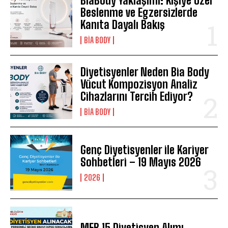
BiaBody Yaklaşımı: Kişiye Özel
Beslenme ve Egzersizlerde
Kanıta Dayalı Bakış
BIA BODY
Diyetisyenler Neden Bia Body
Vücut Kompozisyon Analiz
Cihazlarını Tercih Ediyor?
BIA BODY
Genç Diyetisyenler ile Kariyer
Sohbetleri – 19 Mayıs 2026
2026
MEB 15 Diyetisyen Alımı