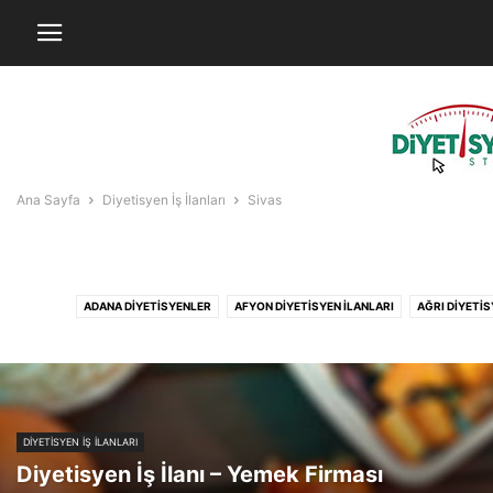
Ana Sayfa
Diyetisyen İş İlanları
Sivas
ADANA DIYETISYENLER
AFYON DIYETISYEN ILANLARI
AĞRI DIYETI
BURSA DIYETISYENLER
ÇANAKKALE DIYETISYENLER
ÇORUM
DENIZL
GAZIANTEP
HATAY
ISPARTA DIYETISYEN
ISTANBUL
IZMIR
KA
MANISA DIYETISYEN
MUĞLA DIYETISYEN
NEVŞEHIR DIYETISYEN
OR
DIYETISYEN IŞ ILANLARI
Diyetisyen İş İlanı – Yemek Firması