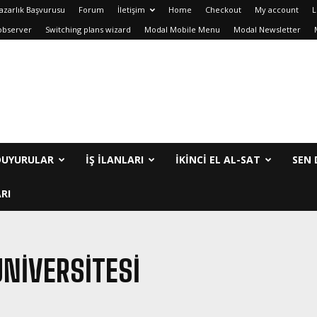
azarlık Başvurusu
Forum
İletişim
Home
Checkout
My account
L
observer
Switching plans wizard
Modal Mobile Menu
Modal Newsletter
DUYURULAR
İŞ İLANLARI
IKINCI EL AL-SAT
SEN 
RI
NIVERSITESI