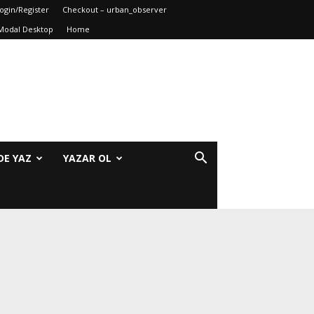
ogin/Register
Checkout – urban_observer
Modal Desktop
Home
DE YAZ
YAZAR OL