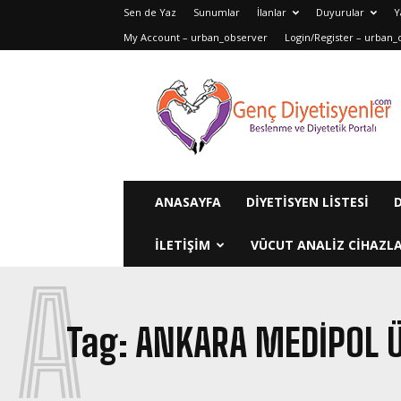
Sen de Yaz
Sunumlar
İlanlar
Duyurular
Y
My Account – urban_observer
Login/Register – urban_
Genç
Diyetisyenler
ANASAYFA
DIYETISYEN LISTESI
ILETIŞIM
VÜCUT ANALIZ CIHAZLA
A
Tag:
ANKARA MEDIPOL Ü