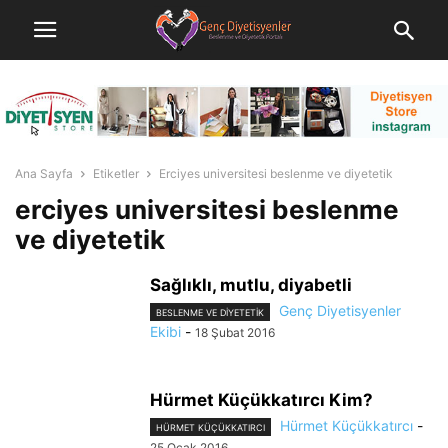
Ana Sayfa
Etiketler
Erciyes universitesi beslenme ve diyetetik
erciyes universitesi beslenme
ve diyetetik
Sağlıklı, mutlu, diyabetli
Genç Diyetisyenler
BESLENME VE DIYETETIK
Ekibi
-
18 Şubat 2016
Hürmet Küçükkatırcı Kim?
Hürmet Küçükkatırcı
-
HÜRMET KÜÇÜKKATIRCI
25 Ocak 2016