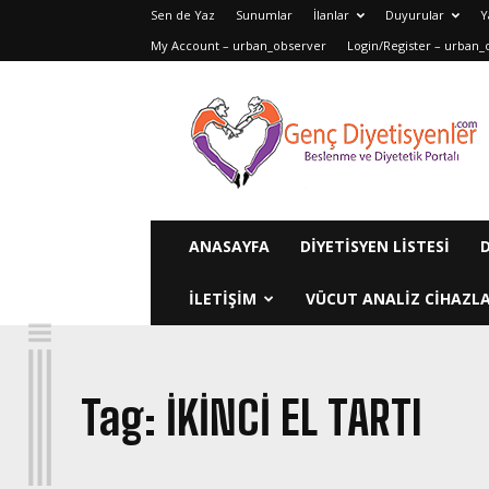
Sen de Yaz
Sunumlar
İlanlar
Duyurular
Y
My Account – urban_observer
Login/Register – urban_
Genç
Diyetisyenler
ANASAYFA
DIYETISYEN LISTESI
ILETIŞIM
VÜCUT ANALIZ CIHAZLA
I
Tag:
IKINCI EL TARTI