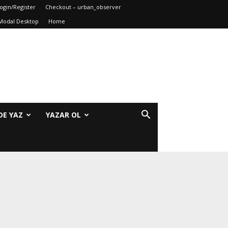
ogin/Register
Checkout – urban_observer
Modal Desktop
Home
DE YAZ
YAZAR OL