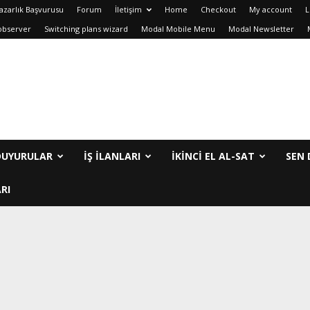
azarlık Başvurusu
Forum
İletişim
Home
Checkout
My account
L
observer
Switching plans wizard
Modal Mobile Menu
Modal Newsletter
DUYURULAR
İŞ İLANLARI
IKINCI EL AL-SAT
SEN 
RI