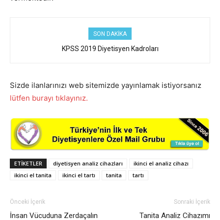
SON DAKIKA
Yerleştirme sonuçlarına ilişkin sayısal bilgiler
KPSS 2019 Diyetisyen Kadroları
Sizde ilanlarınızı web sitemizde yayınlamak istiyorsanız
lütfen burayı tıklayınız.
ETIKETLER
diyetisyen analiz cihazları
ikinci el analiz cihazı
ikinci el tanita
ikinci el tartı
tanita
tartı
Önceki İçerik
Sonraki İçerik
İnsan Vücuduna Zerdaçalın
Tanita Analiz Cihazımı