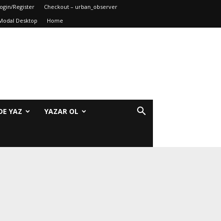
ogin/Register
Checkout – urban_observer
Modal Desktop
Home
DE YAZ
YAZAR OL