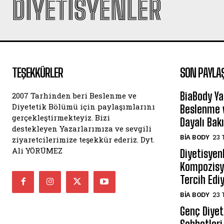
DIYETISYENLER
TEŞEKKÜRLER
SON PAYLA
BiaBody Ya
2007 Tarhinden beri Beslenme ve
Diyetetik Bölümü için paylaşımlarını
Beslenme v
gerçekleştirmekteyiz. Bizi
Dayalı Bak
destekleyen Yazarlarımıza ve sevgili
BIA BODY
23 
ziyaretcilerimize teşekkür ederiz. Dyt.
Ali YÖRÜMEZ
Diyetisyen
Kompozisyo
Tercih Edi
BIA BODY
23 
Genç Diyeti