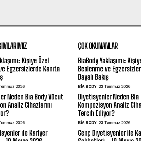
ŞIMLARIMIZ
ÇOK OKUNANLAR
klaşımı: Kişiye Özel
BiaBody Yaklaşımı: Kişiy
e Egzersizlerde Kanıta
Beslenme ve Egzersizler
ış
Dayalı Bakış
Temmuz 2026
BIA BODY
23 Temmuz 2026
ler Neden Bia Body Vücut
Diyetisyenler Neden Bia
n Analiz Cihazlarını
Kompozisyon Analiz Ciha
yor?
Tercih Ediyor?
Temmuz 2026
BIA BODY
23 Temmuz 2026
syenler ile Kariyer
Genç Diyetisyenler ile Ka