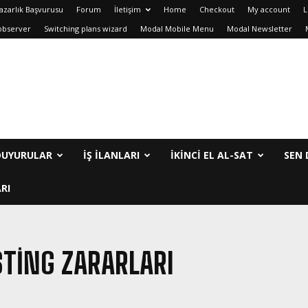
azarlık Başvurusu
Forum
İletişim
Home
Checkout
My account
L
observer
Switching plans wizard
Modal Mobile Menu
Modal Newsletter
DUYURULAR
İŞ İLANLARI
IKINCI EL AL-SAT
SEN 
RI
TING ZARARLARI