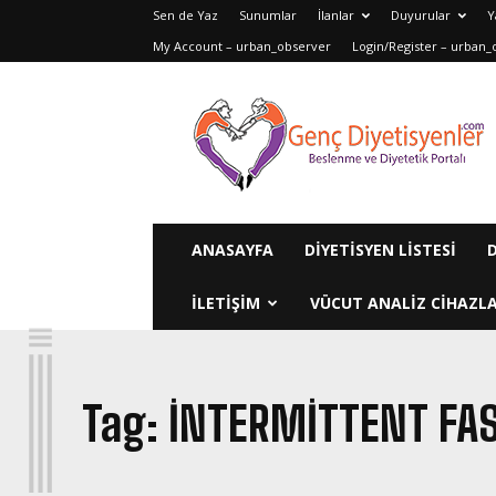
Sen de Yaz
Sunumlar
İlanlar
Duyurular
Y
My Account – urban_observer
Login/Register – urban_
Genç
Diyetisyenler
ANASAYFA
DIYETISYEN LISTESI
ILETIŞIM
VÜCUT ANALIZ CIHAZLA
I
Tag:
INTERMITTENT FAS