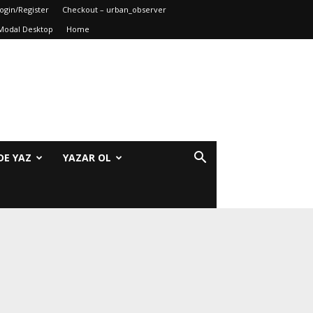
ogin/Register
Checkout – urban_observer
Modal Desktop
Home
DE YAZ
YAZAR OL