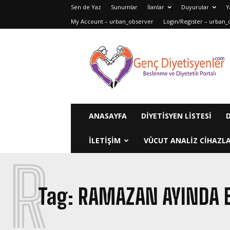
Sen de Yaz
Sunumlar
İlanlar
Duyurular
Y
My Account – urban_observer
Login/Register – urban_
Genç
Diyetisyenler
ANASAYFA
DIYETISYEN LISTESI
ILETIŞIM
VÜCUT ANALIZ CIHAZLA
R
Tag:
RAMAZAN AYINDA 