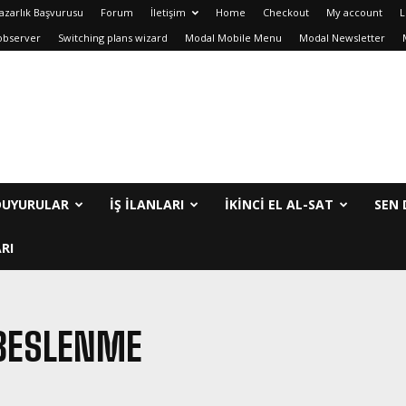
azarlık Başvurusu
Forum
İletişim
Home
Checkout
My account
L
observer
Switching plans wizard
Modal Mobile Menu
Modal Newsletter
DUYURULAR
İŞ İLANLARI
IKINCI EL AL-SAT
SEN 
RI
BESLENME