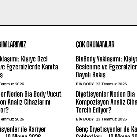
ŞIMLARIMIZ
ÇOK OKUNANLAR
klaşımı: Kişiye Özel
BiaBody Yaklaşımı: Kişiy
e Egzersizlerde Kanıta
Beslenme ve Egzersizler
ış
Dayalı Bakış
Temmuz 2026
BIA BODY
23 Temmuz 2026
ler Neden Bia Body Vücut
Diyetisyenler Neden Bia
n Analiz Cihazlarını
Kompozisyon Analiz Ciha
yor?
Tercih Ediyor?
Temmuz 2026
BIA BODY
23 Temmuz 2026
syenler ile Kariyer
Genç Diyetisyenler ile Ka