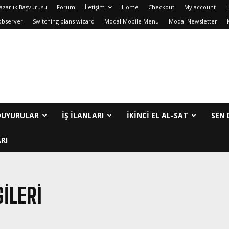
azarlık Başvurusu
Forum
İletişim
Home
Checkout
My account
L
observer
Switching plans wizard
Modal Mobile Menu
Modal Newsletter
DUYURULAR
İŞ İLANLARI
IKINCI EL AL-SAT
SEN 
RI
GILERI