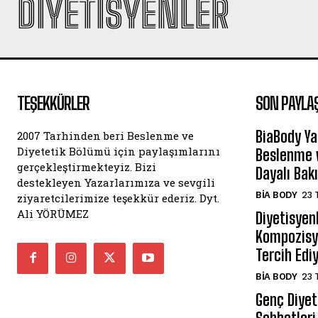
DIYETISYENLER
TEŞEKKÜRLER
SON PAYLA
BiaBody Ya
2007 Tarhinden beri Beslenme ve
Diyetetik Bölümü için paylaşımlarını
Beslenme v
gerçekleştirmekteyiz. Bizi
Dayalı Bak
destekleyen Yazarlarımıza ve sevgili
BIA BODY
23 
ziyaretcilerimize teşekkür ederiz. Dyt.
Ali YÖRÜMEZ
Diyetisyen
Kompozisyo
Tercih Edi
BIA BODY
23 
Genç Diyeti