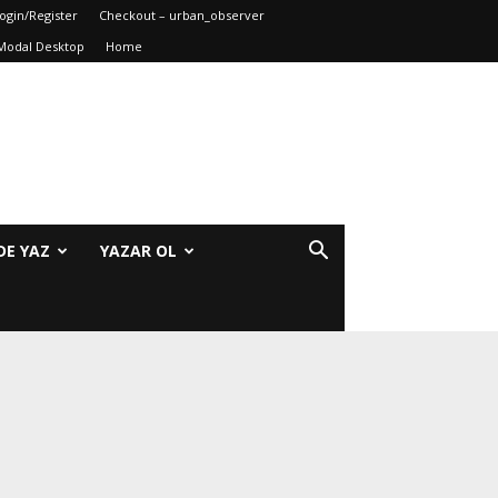
ogin/Register
Checkout – urban_observer
Modal Desktop
Home
DE YAZ
YAZAR OL