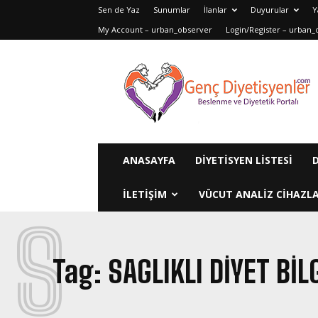
Sen de Yaz
Sunumlar
İlanlar
Duyurular
Y
My Account – urban_observer
Login/Register – urban_
Genç
Diyetisyenler
ANASAYFA
DIYETISYEN LISTESI
ILETIŞIM
VÜCUT ANALIZ CIHAZLA
S
Tag:
SAGLIKLI DIYET BIL