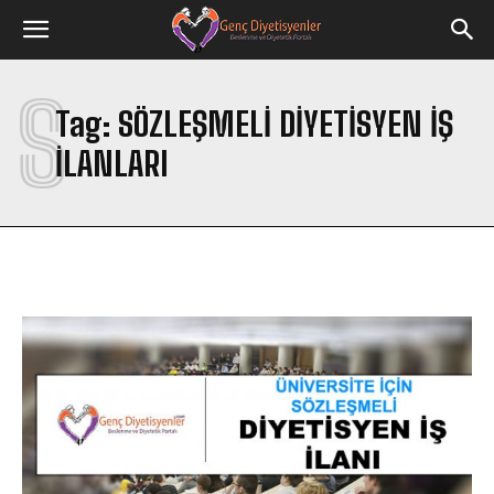
S
Tag:
SÖZLEŞMELI DIYETISYEN IŞ
ILANLARI