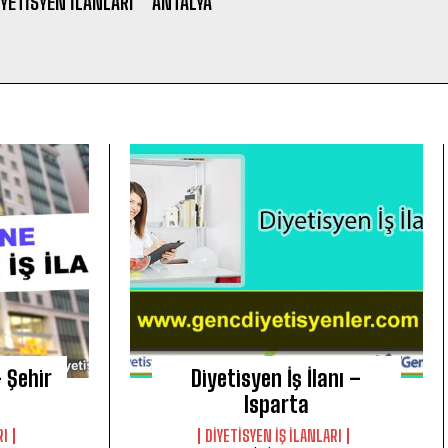
YETISYEN ILANLARI
ANTALYA
– Şehir
Diyetisyen İş İlanı –
Isparta
RI
DIYETISYEN IŞ ILANLARI