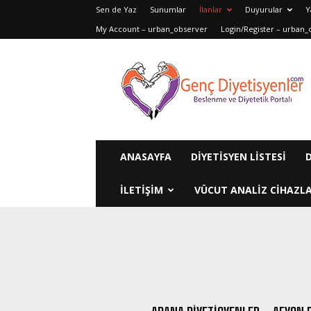
Sen de Yaz
Sunumlar
İlanlar
Duyurular
Y
My Account – urban_observer
Login/Register – urban_
Genç
Diyetisyenler
ANASAYFA
DIYETISYEN LISTESI
ILETIŞIM
VÜCUT ANALIZ CIHAZLA