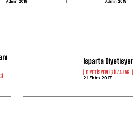
Admin 2018
Admin 2018
anı
Isparta Diyetisyen 
DIYETISYEN İŞ İLANLARI
SI
21 Ekim 2017