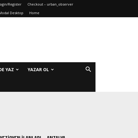
ogin/Register
Checkout – urban_observer
Modal Desktop
Home
DE YAZ
YAZAR OL