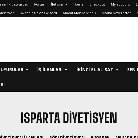
azarlık Başvurusu
Forum
İletişim
Home
Checkout
My account
L
observer
Switching plans wizard
Modal Mobile Menu
Modal Newsletter
DUYURULAR
İŞ İLANLARI
IKINCI EL AL-SAT
SEN 
RI
ISPARTA DIYETISYEN