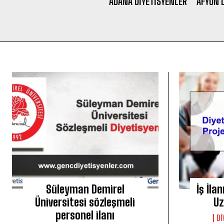
ADANA DIYETISYENLER
AFYON D
Süleyman Demirel
İş İla
Üniversitesi sözleşmeli
Uz
personel ilanı
DI