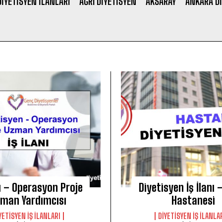
IYETISYEN ILANLARI
AĞRI DIYETISYEN
AKSARAY
ANKARA DI
nı – Operasyon Proje
Diyetisyen İş İlanı 
man Yardımcısı
Hastanesi
YETISYEN IŞ ILANLARI
DIYETISYEN IŞ ILANLA